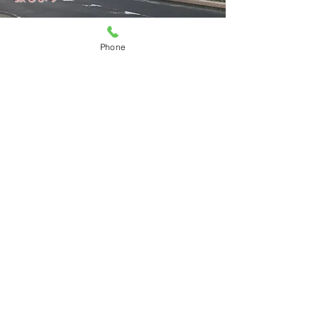
バイクを心から愛する信頼のある店。
Phone
皆様と永いお付き合いのできるお店を
目指しております
和歌山県和歌山市​で
バイクや自転車のことならバイクスター
ＨＡＲＡ西浜店へ。
ご予算に合わせて再生・修理いたしま
す。
​お問合せはこちらへ
073-447-2829