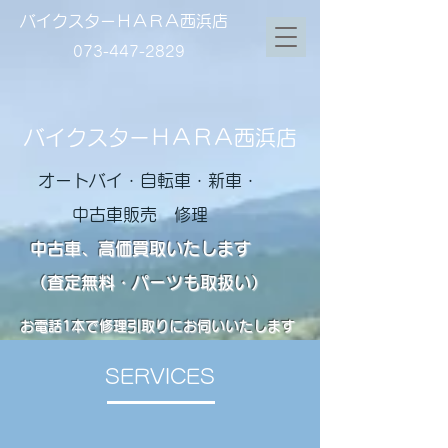
バイクスターＨＡＲＡ西浜店
073-447-2829
バイクスターＨＡＲＡ西浜店
オートバイ・自転車・新車・
中古車販売 修理
中古車、高価買取いたします
（査定無料・パーツも取扱い）
お電話1本で修理引取りにお伺いいたします
SERVICES